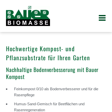
Verwertung und Entsorgung
Dienstleistungen
Containerdienst
Forstwirtschaft
Unternehmen
Verwertung und Entsorgung
Speisereste und Alt-Fett
Rodung und Fällung
Grünschnitt-Container
Karriere
Forstwirtschaft
Grünschnitt, Wurzeln, Altholz
News
Straßenbegleitgrün
Downloads
Hochwertige Kompost- und
Pflanzsubstrate für Ihren Garten
Trocknung
Nachhaltige Bodenverbesserung mit Bauer
Logistik
Kompost
Containerdienst
Feinkompost 0/10 als Bodenverbesserer und für die
Rasenpflege
Humus-Sand-Gemisch für Beetflächen und
Rasenregeneration